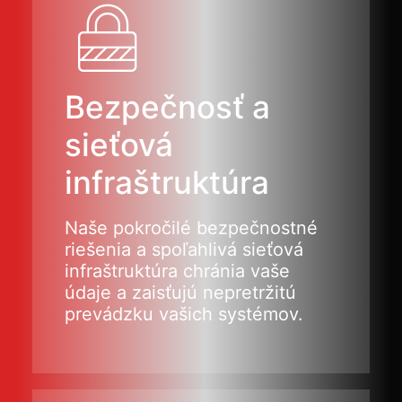
Bezpečnosť a
sieťová
infraštruktúra
Naše pokročilé bezpečnostné
riešenia a spoľahlivá sieťová
infraštruktúra chránia vaše
údaje a zaisťujú nepretržitú
prevádzku vašich systémov.