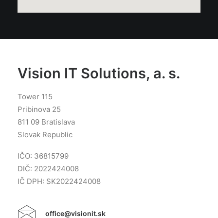
Vision IT Solutions, a. s.
Tower 115
Pribinova 25
811 09 Bratislava
Slovak Republic
IČO: 36815799
DIČ: 2022424008
IČ DPH: SK2022424008
office@visionit.sk