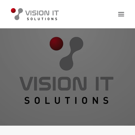
O nás
Riešenia a produkty
Prípadové štúdie
Novinky
Technológie
Kariéra
Kontakt