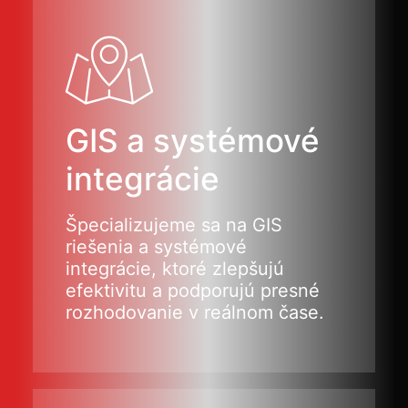
GIS a systémové
integrácie
Špecializujeme sa na GIS
riešenia a systémové
integrácie, ktoré zlepšujú
efektivitu a podporujú presné
rozhodovanie v reálnom čase.