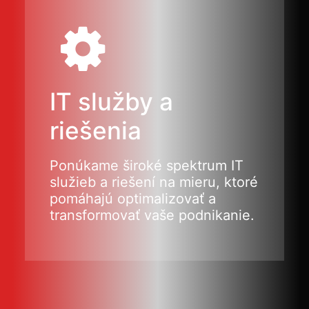
IT služby a
riešenia
Ponúkame široké spektrum IT
služieb a riešení na mieru, ktoré
pomáhajú optimalizovať a
transformovať vaše podnikanie.