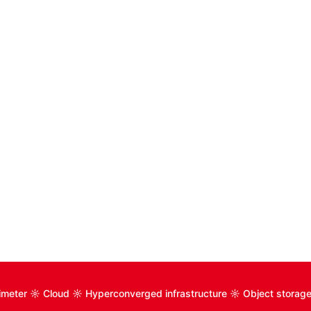
rimeter ☼ Cloud ☼ Hyperconverged infrastructure ☼ Object stora